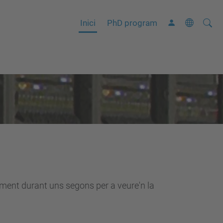
Cerca
C
Inici
PhD program
e
r
c
a
a
v
a
n
ç
a
d
lement durant uns segons per a veure'n la
a
…