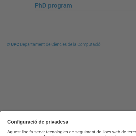
PhD program
© UPC
Departament de Ciències de la Computació