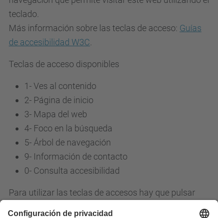
teclado.
Más información sobre las teclas de acceso:
Guías
de accesibilidad W3C
.
Teclas de acceso disponibles
1- Ves al contenido
2- Página de inicio
3-
Mapa del web
4-
Foco en la búsqueda
5-
Árbol de navegación
9-
Información de contacto
0-
Consulta accesibilidad
Para utilizar las teclas de accesos hay que pulsar
simultáneamente: