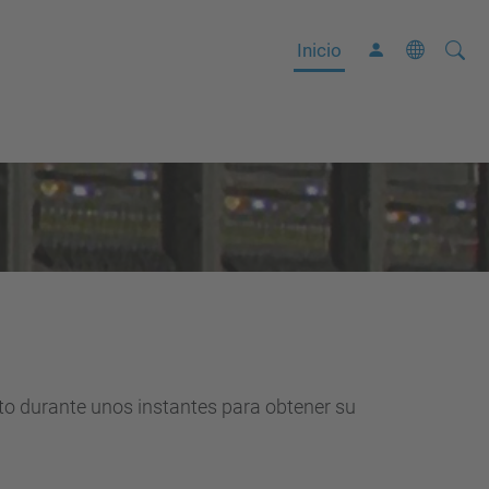
Busca
B
Inicio
ú
s
q
u
e
d
a
A
v
a
n
nto durante unos instantes para obtener su
z
a