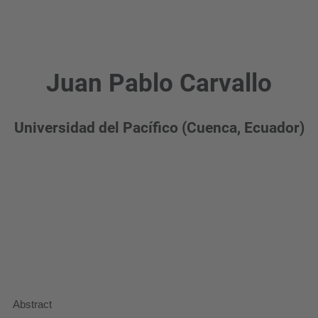
m
e
n
t
Juan Pablo Carvallo
s
/
Universidad del Pacífico (Cuenca, Ecuador)
e
v
a
l
u
a
c
i
o
Abstract