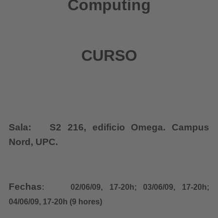
Computing
m
p
u
t
CURSO
i
n
g
.
p
Sala:
S2 216, edificio Omega. Campus
h
Nord, UPC.
d
.
u
Fechas
:
02/06/09, 17-20h; 03/06/09, 17-20h;
p
04/06/09, 17-20h (9 hores)
c
.