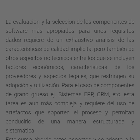
n
-
d
La evaluación y la selección de los componentes de
e
software más apropiados para unos requisitos
-
dados requiere de un exhaustivo análisis de las
l
características de calidad implícita, pero también de
a
otros aspectos no técnicos entre los que se incluyen
-
factores económicos, características de los
c
proveedores y aspectos legales, que restringen su
a
adopción y utilización. Para el caso de componentes
l
de grano grueso ej. Sistemas ERP, CRM, etc. esta
i
tarea es aun más compleja y requiere del uso de
d
artefactos que soporten el proceso y permitan
a
conducirlo de una manera estructurada y
d
sistemática.
-
Este curso aborda estos aspectos y se orienta a la