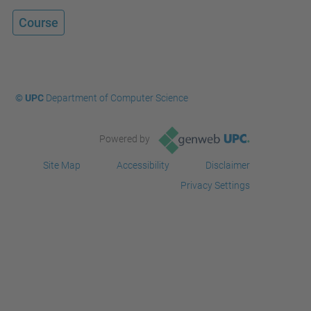
c
Course
o
m
p
o
© UPC
Department of Computer Science
n
e
Powered by
n
t
Site Map
Accessibility
Disclaimer
e
Privacy Settings
s
-
d
e
-
s