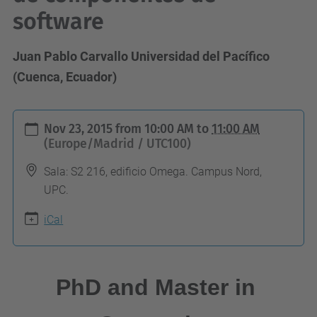
software
Juan Pablo Carvallo Universidad del Pacífico
(Cuenca, Ecuador)
h
Nov 23, 2015
from
10:00 AM
to
11:00 AM
t
(Europe/Madrid / UTC100)
t
Sala: S2 216, edificio Omega. Campus Nord,
p
UPC.
s
iCal
:
/
/
PhD and Master in
c
o