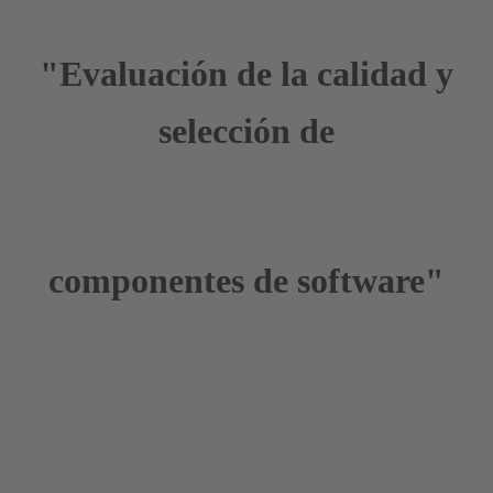
e
d
"
Evaluación de la calidad y
u
selección de
/
e
n
/
e
componentes de software
"
s
d
e
v
e
n
i