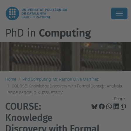
PhD in
Computing
Home
Phd Computing. Mr. Ramon Oliva Martínez
COURSE: Knowledge Discovery with Formal Concept Analysis.
PROF. SERGEI O. KUZSNETSOV
Share:
COURSE:
Knowledge
Discovery with Formal