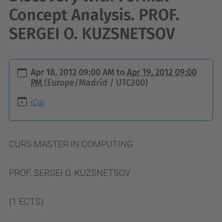
Concept Analysis. PROF.
SERGEI O. KUZSNETSOV
h
Apr 18, 2012 09:00 AM
to
Apr 19, 2012 09:00
t
PM
(Europe/Madrid / UTC200)
t
iCal
p
s
:
CURS MASTER IN COMPUTING
/
/
PROF. SERGEI O. KUZSNETSOV
c
o
(1 ECTS)
m