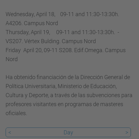
p
u
Wednesday, April 18, 09-11 and 11:30-13:30h.
t
A4206. Campus Nord
i
T
hursday,
April 19, 09-11 and 11:30-13:30h. -
n
VS207. Vértex Bulding. Campus Nord
g
Friday April 20, 09-11 S208. Edif.Omega. Campus
.
Nord
p
h
Ha obtenido financiación de la Dirección General de
d
Política Universitaria, Ministerio de Educación,
.
Cultura y Deporte, a través de las subvenciones para
u
profesores visitantes en programas de masteres
p
oficiales.
c
.
<
Day
>
e